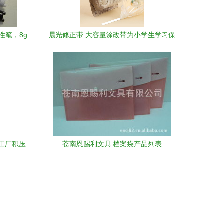
性笔，8g
晨光修正带 大容量涂改带为小学生学习保
驾护航
工厂积压
苍南恩赐利文具 档案袋产品列表