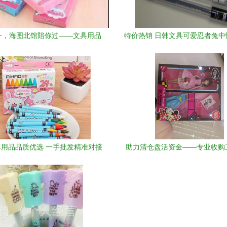
一，海图北馆陪你过——文具用品
特价热销 日韩文具可爱忍者兔中
批发让节日更有意义
轻巧卡通水笔批发之选
用品品质优选 一手批发精准对接
助力清仓盘活资金——专业收购
厂家源头
库存的全攻略