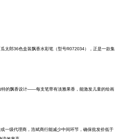
郎36色盒装飘香水彩笔（型号R072034），正是一款集
。
独特的飘香设计——每支笔带有淡雅果香，能激发儿童的绘画
。
供或一级代理商，浩斌商行能减少中间环节，确保批发价低于
物流效率高。