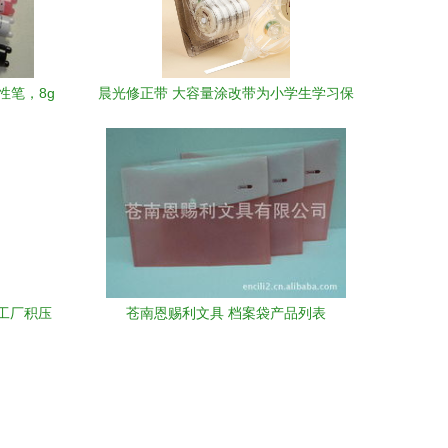
性笔，8g
晨光修正带 大容量涂改带为小学生学习保
驾护航
工厂积压
苍南恩赐利文具 档案袋产品列表