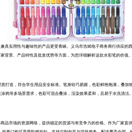
兼具实用性与趣味性的产品更受青睐。义乌市浩斌电子商务商行供应的西瓜太
厂家背景、产品特性及批发优势等方面，为您详细解析这款水彩笔的价值
材质打造，符合学生用品安全标准。笔身轻巧易握，色彩鲜艳饱满，叠加
意涂鸦等多场景需求，色彩可混合叠涂，渲染效果柔和，且易于水洗清洁
小商品市场的资源网络，提供稳定的货源与有竞争力的价格。作为厂家直
而言，批量订购可享受阶梯折扣，支持定制包装与混批服务，配送覆盖全国，