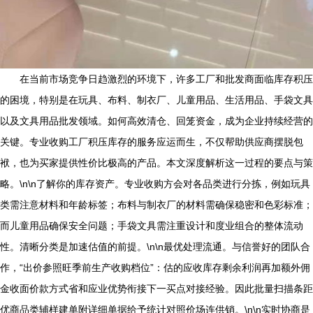
在当前市场竞争日趋激烈的环境下，许多工厂和批发商面临库存积压
的困境，特别是在玩具、布料、制衣厂、儿童用品、生活用品、手袋文具
以及文具用品批发领域。如何高效清仓、回笼资金，成为企业持续经营的
关键。专业收购工厂积压库存的服务应运而生，不仅帮助供应商摆脱包
袱，也为买家提供性价比极高的产品。本文深度解析这一过程的要点与策
略。\n\n了解你的库存资产。专业收购方会对各品类进行分拣，例如玩具
类需注意材料和年龄标签；布料与制衣厂的材料需确保稳密和色彩标准；
而儿童用品确保安全问题；手袋文具需注重设计和度业组合的整体流动
性。清晰分类是加速估值的前提。\n\n最优处理流通。与信誉好的团队合
作，“出价参照旺季前生产收购档位”：估的应收库存剩余利润再加额外佣
金收面价款方式省和应业优势衔接下一买点对接经验。因此批量扫描条距
优商品类辅样建单附详细单据给予统计对照价场连供销。\n\n实时协商是