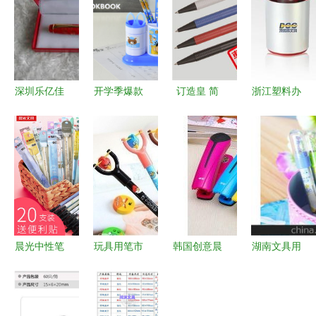
深圳乐亿佳
开学季爆款
订造皇 简
浙江塑料办
文具 其他
推荐 批发
易圆珠笔，
公用品批发
笔类产品列
小学生奖品
企业礼品的
打造高效办
表与批发优
与文具套
低调名片
公的优质选
势全解析
装，助力幼
择
儿园奖励用
品市场
晨光中性笔
玩具用笔市
韩国创意晨
湖南文具用
芯 书写流
场晴雨表
光文具 彩
品批发市场
畅办公与学
从批发价格
色办公订书
概览 价格
习的好伴侣
到制造商的
机正品代理
与供应商指